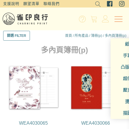
支援說明
願望清單
聯絡我們
首頁
/
所有產品
/
簿冊(p)
/ 多內頁簿冊(p)
篩選 FILTER
多內頁簿冊(p)
手
凸
超
壓
描
WEA4030065
WEA4030066