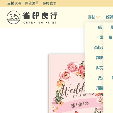
支援說明
願望清單
聯絡我們
喜帖
婚
紙卡喜
手寫風喜
壓
凸版印刷
超低價喜
壓克力喜
燙金喜
描圖紙喜