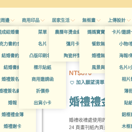
禮周邊
商用印品
居家生活
無框畫
上傳設計
帖
現成結婚書約夾
菜單
農曆年燙金紅包袋
媽媽寶寶無框畫
卡片/邀請
帖
克力書約含木座
名片
彌月卡
餐飲無框畫
小物/
WEA4030060
喜帖
結婚書約組
凸版印刷名片
陶瓷杯墊
婚禮無框畫
海報/
帖
結婚書約
標示貼紙
風景與藝術
名片/
NT$
870
帖
婚禮簽名簿
商用邀請函
相片
加入願望清單
帖
婚禮簽名綢(p)
折價券
簿
婚禮禮金簿
帖
婚報
出貨小卡
貼
婚禮禮金簿
鋁框
婚禮收禮處使用的禮金簿，可
婚禮謝卡
木框
24 頁畫刊紙內頁共240欄，每