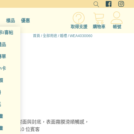
樣品
優惠
取得支援
購物車
帳號
卡/喜帖
首頁
/
全部用途
/
婚禮
/ WEA4030060
禮品
傳單
小卡
類
冊
紙
畫
客製調整封面與封底，表面霧膜滑順觸感，
畫
頁可書寫 10 位賓客