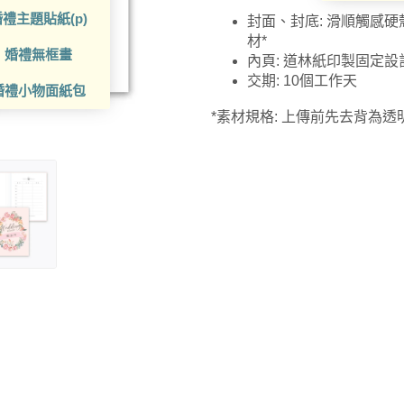
禮主題貼紙(p)
封面、封底: 滑順觸感
材*
婚禮無框畫
內頁: 道林紙印製固定
交期: 10個工作天
婚禮小物面紙包
*素材規格: 上傳前先去背為