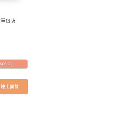
盒單包裝
/08/28
始線上設計