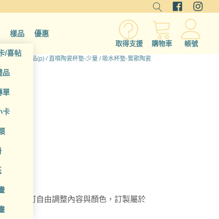
樣品
優惠
取得支援
購物車
帳號
卡/喜帖
產品
/
硬質印品(p)
/
直噴陶瓷杯墊-少量
/ 吸水杯墊-鶯歌陶瓷
禮品
陶瓷
傳單
小卡
類
冊
紙
畫
瓷杯墊，可自由調整內容與顏色，訂製屬於
畫