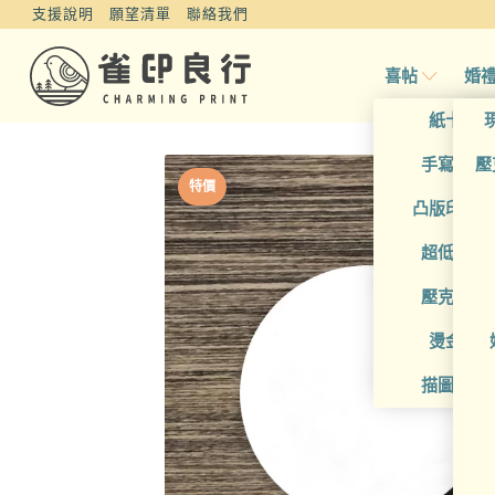
支援說明
願望清單
聯絡我們
喜帖
婚
紙卡喜
手寫風喜
壓
特價
凸版印刷
超低價喜
壓克力喜
燙金喜
描圖紙喜