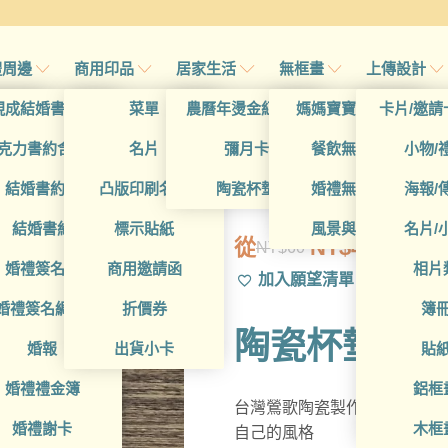
禮周邊
商用印品
居家生活
無框畫
上傳設計
帖
現成結婚書約夾
菜單
農曆年燙金紅包袋
媽媽寶寶無框畫
卡片/邀請
首頁
/
所有
帖
克力書約含木座
名片
彌月卡
餐飲無框畫
小物/
吸水杯墊-鶯歌
喜帖
結婚書約組
凸版印刷名片
陶瓷杯墊
婚禮無框畫
海報/
帖
結婚書約
標示貼紙
風景與藝術
名片/
從
NT$
49
NT$
60
原
目
帖
婚禮簽名簿
商用邀請函
相片
加入願望清單
始
前
帖
婚禮簽名綢(p)
折價券
簿
價
價
陶瓷杯墊
格：
格：
帖
婚報
出貨小卡
貼
NT$60。
NT$49。
婚禮禮金簿
鋁框
台灣鶯歌陶瓷製作的設計款陶
婚禮謝卡
木框
自己的風格