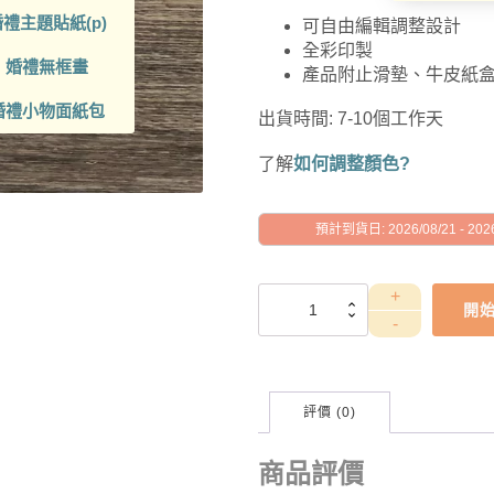
禮主題貼紙(p)
可自由編輯調整設計
全彩印製
婚禮無框畫
產品附止滑墊、牛皮紙
婚禮小物面紙包
出貨時間: 7-10個工作天
了解
如何調整顏色?
預計到貨日: 2026/08/21 - 2026
吸
開
水
杯
墊-
鶯
歌
評價 (0)
陶
瓷
商品評價
數
量