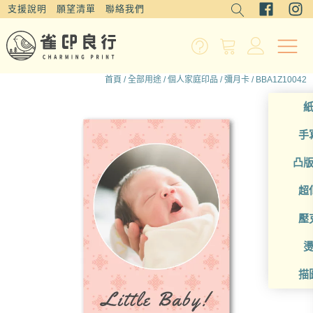
支援說明
願望清單
聯絡我們
首頁
/
全部用途
/
個人家庭印品
/
彌月卡
/ BBA1Z10042
手
凸
超
壓
描