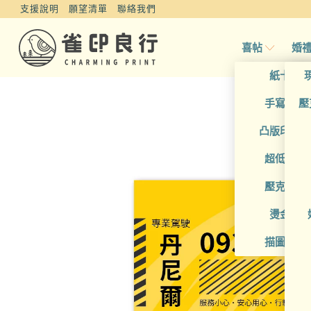
支援說明
願望清單
聯絡我們
喜帖
婚
紙卡喜
手寫風喜
壓
凸版印刷
超低價喜
壓克力喜
燙金喜
描圖紙喜