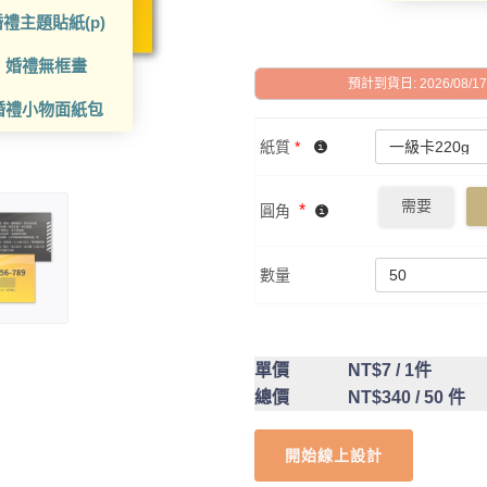
禮主題貼紙(p)
婚禮無框畫
預計到貨日: 2026/08/17 -
婚禮小物面紙包
紙質
*
需要
*
圓角
數量
單價
NT$7
/ 1件
總價
NT$340
/ 50 件
開始線上設計