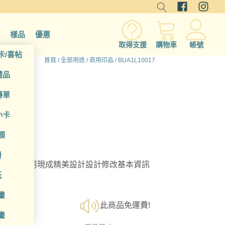
樣品
優惠
取得支援
購物車
帳號
卡/喜帖
首頁
/
全部用途
/
商用印品
/ BUA1L10017
禮品
傳單
小卡
類
冊
選擇；利用現成精美設計設計修改基本資訊
紙
畫
此商品免運費!
畫