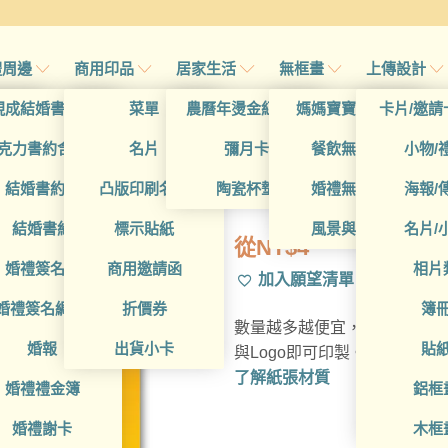
禮周邊
商用印品
居家生活
無框畫
上傳設計
帖
現成結婚書約夾
菜單
農曆年燙金紅包袋
媽媽寶寶無框畫
卡片/邀請
帖
克力書約含木座
名片
彌月卡
餐飲無框畫
小物/
BUA1L10017
喜帖
結婚書約組
凸版印刷名片
陶瓷杯墊
婚禮無框畫
海報/
帖
結婚書約
標示貼紙
風景與藝術
名片/
從
NT$
4
帖
婚禮簽名簿
商用邀請函
相片
加入願望清單
帖
婚禮簽名綢(p)
折價券
簿
數量越多越便宜，多種材質可
帖
婚報
出貨小卡
貼
與Logo即可印製。
了解紙張材質
婚禮禮金簿
鋁框
婚禮謝卡
木框