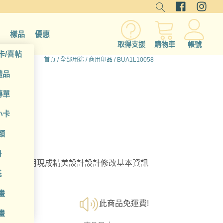
樣品
優惠
取得支援
購物車
帳號
卡/喜帖
首頁
/
全部用途
/
商用印品
/ BUA1L10058
禮品
傳單
小卡
類
冊
選擇；利用現成精美設計設計修改基本資訊
紙
畫
此商品免運費!
畫