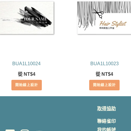
BUA1L10024
BUA1L10023
從
NT$
4
從
NT$
4
開始線上設計
開始線上設計
取得協助
聯絡雀印
我的帳號