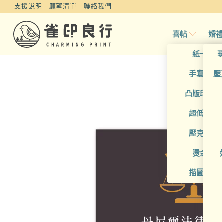
支援說明
願望清單
聯絡我們
喜帖
婚
紙卡喜
手寫風喜
壓
凸版印刷
超低價喜
壓克力喜
燙金喜
描圖紙喜