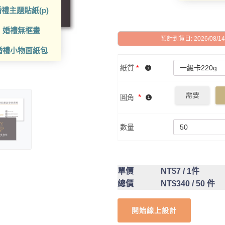
禮主題貼紙(p)
婚禮無框畫
預計到貨日: 2026/08/14 -
婚禮小物面紙包
紙質
*
需要
*
圓角
數量
單價
NT$7
/ 1件
總價
NT$340
/ 50 件
開始線上設計