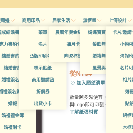
禮周邊
商用印品
居家生活
無框畫
上傳設計
帖
現成結婚書約夾
菜單
農曆年燙金紅包袋
媽媽寶寶無框畫
卡片/邀請
帖
克力書約含木座
名片
彌月卡
餐飲無框畫
小物/
BUA1L10058
喜帖
結婚書約組
凸版印刷名片
陶瓷杯墊
婚禮無框畫
海報/
帖
結婚書約
標示貼紙
風景與藝術
名片/
從
NT$
4
帖
婚禮簽名簿
商用邀請函
相片
加入願望清單
帖
婚禮簽名綢(p)
折價券
簿
數量越多越便宜，多種材質可
帖
婚報
出貨小卡
貼
與Logo即可印製。
了解紙張材質
婚禮禮金簿
鋁框
婚禮謝卡
木框