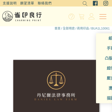
支援說明
願望清單
聯絡我們
首頁
/
全部用途
/
商用印品
/ BUA1L10061
手
凸
超
壓
描