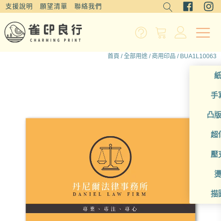
支援說明
願望清單
聯絡我們
首頁
/
全部用途
/
商用印品
/ BUA1L10063
手
凸
超
壓
描