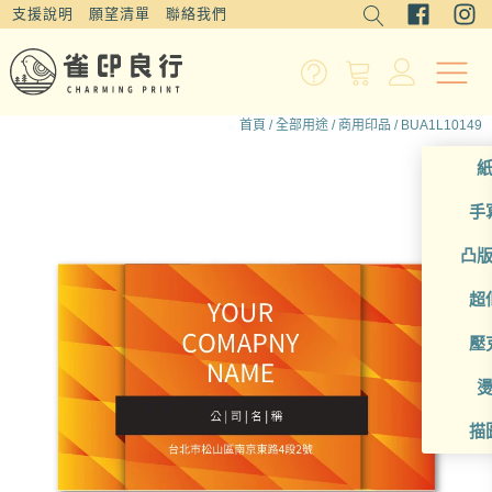
支援說明
願望清單
聯絡我們
首頁
/
全部用途
/
商用印品
/ BUA1L10149
手
凸
超
壓
描