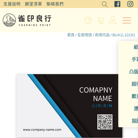
支援說明
願望清單
聯絡我們
首頁
/
全部用途
/
商用印品
/ BUA1L10161
手
凸
超
壓
描