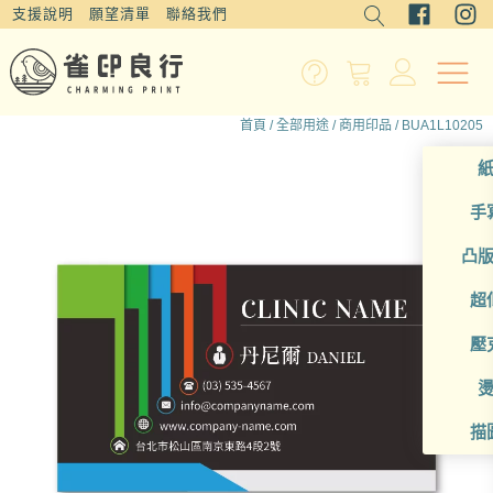
支援說明
願望清單
聯絡我們
首頁
/
全部用途
/
商用印品
/ BUA1L10205
手
凸
超
壓
描