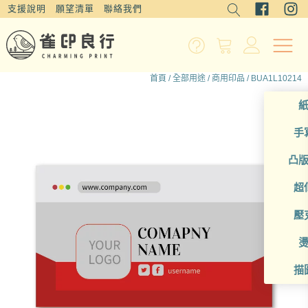
支援說明
願望清單
聯絡我們
首頁
/
全部用途
/
商用印品
/ BUA1L10214
手
凸
超
壓
描