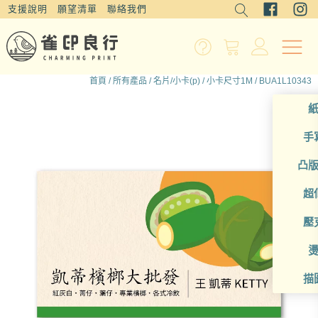
支援說明
願望清單
聯絡我們
首頁
/
所有產品
/
名片/小卡(p)
/
小卡尺寸1M
/ BUA1L10343
手
凸
超
壓
描