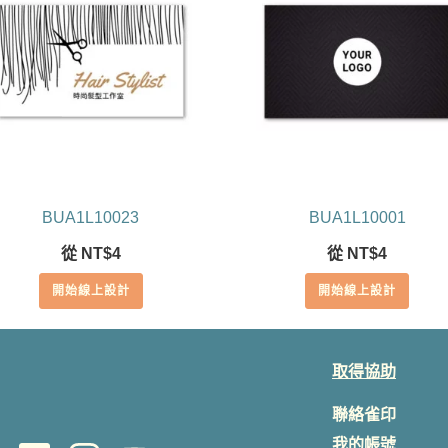
BUA1L10023
BUA1L10001
從
NT$
4
從
NT$
4
開始線上設計
開始線上設計
取得協助
聯絡雀印
我的帳號