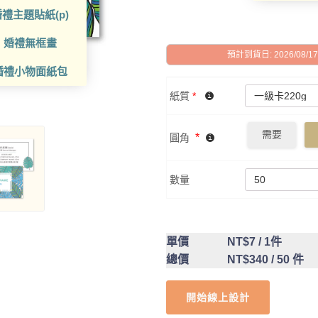
禮主題貼紙(p)
婚禮無框畫
預計到貨日: 2026/08/17 -
婚禮小物面紙包
紙質
*
需要
*
圓角
數量
單價
NT$7
/ 1件
總價
NT$340
/ 50 件
開始線上設計