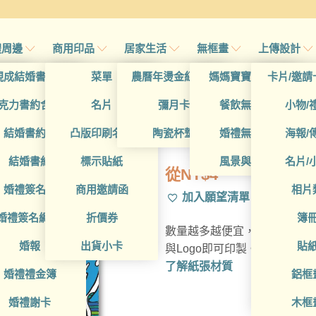
禮周邊
商用印品
居家生活
無框畫
上傳設計
帖
現成結婚書約夾
菜單
農曆年燙金紅包袋
媽媽寶寶無框畫
卡片/邀請
帖
克力書約含木座
名片
彌月卡
餐飲無框畫
小物/
BUA1L10345
喜帖
結婚書約組
凸版印刷名片
陶瓷杯墊
婚禮無框畫
海報/
帖
結婚書約
標示貼紙
風景與藝術
名片/
從
NT$
4
帖
婚禮簽名簿
商用邀請函
相片
加入願望清單
帖
婚禮簽名綢(p)
折價券
簿
數量越多越便宜，多種材質可
帖
婚報
出貨小卡
貼
與Logo即可印製。
了解紙張材質
婚禮禮金簿
鋁框
婚禮謝卡
木框