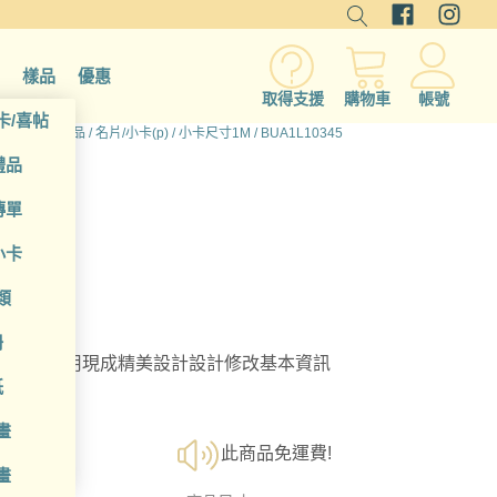
樣品
優惠
取得支援
購物車
帳號
卡/喜帖
首頁
/
所有產品
/
名片/小卡(p)
/
小卡尺寸1M
/ BUA1L10345
禮品
傳單
小卡
類
冊
選擇；利用現成精美設計設計修改基本資訊
紙
畫
此商品免運費!
畫