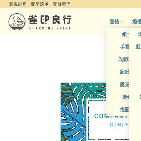
支援說明
願望清單
聯絡我們
喜帖
婚
紙卡喜
手寫風喜
壓
凸版印刷
超低價喜
壓克力喜
燙金喜
描圖紙喜