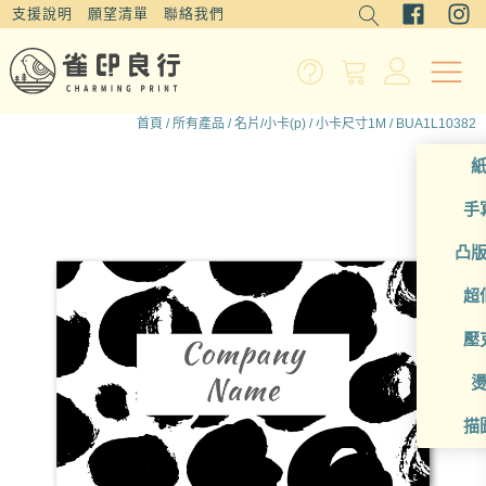
支援說明
願望清單
聯絡我們
首頁
/
所有產品
/
名片/小卡(p)
/
小卡尺寸1M
/ BUA1L10382
手
凸
超
壓
描