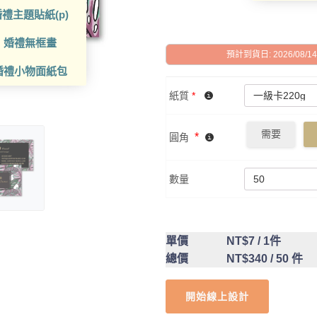
禮主題貼紙(p)
婚禮無框畫
預計到貨日: 2026/08/14 -
婚禮小物面紙包
紙質
*
需要
*
圓角
數量
單價
NT$7
/ 1件
總價
NT$340
/ 50 件
開始線上設計