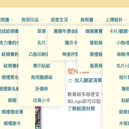
禮周邊
商用印品
居家生活
無框畫
上傳設計
帖
現成結婚書約夾
菜單
農曆年燙金紅包袋
媽媽寶寶無框畫
卡片/邀請
帖
克力書約含木座
名片
彌月卡
餐飲無框畫
小物/
BUA1L10403
喜帖
結婚書約組
凸版印刷名片
陶瓷杯墊
婚禮無框畫
海報/
帖
結婚書約
標示貼紙
風景與藝術
名片/
從
NT$
4
帖
婚禮簽名簿
商用邀請函
相片
加入願望清單
帖
婚禮簽名綢(p)
折價券
簿
數量越多越便宜，多種材質可
帖
婚報
出貨小卡
貼
與Logo即可印製。
了解紙張材質
婚禮禮金簿
鋁框
婚禮謝卡
木框