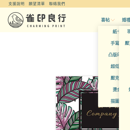
支援說明
願望清單
聯絡我們
喜帖
婚
紙卡喜
手寫風喜
壓
凸版印刷
超低價喜
壓克力喜
燙金喜
描圖紙喜