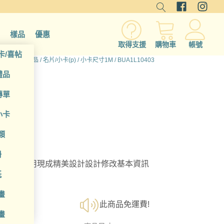
樣品
優惠
取得支援
購物車
帳號
卡/喜帖
首頁
/
所有產品
/
名片/小卡(p)
/
小卡尺寸1M
/ BUA1L10403
禮品
傳單
小卡
類
冊
選擇；利用現成精美設計設計修改基本資訊
紙
畫
此商品免運費!
畫