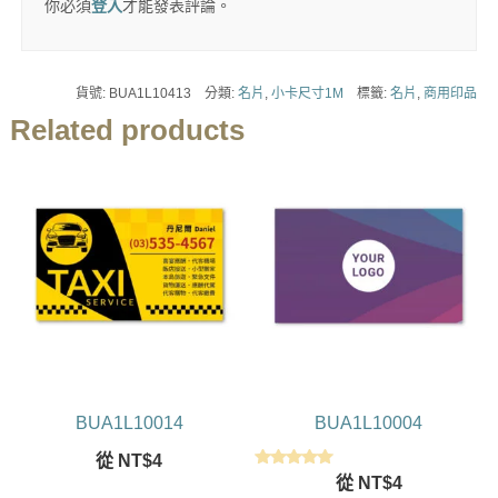
你必須
登入
才能發表評論。
貨號:
BUA1L10413
分類:
名片
,
小卡尺寸1M
標籤:
名片
,
商用印品
Related products
BUA1L10014
BUA1L10004
從
NT$
4
評分
從
NT$
4
5.00