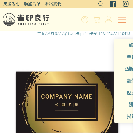
支援說明
願望清單
聯絡我們
首頁
/
所有產品
/
名片/小卡(p)
/
小卡尺寸1M
/ BUA1L10413
手
凸
超
壓
描