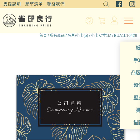
支援說明
願望清單
聯絡我們
首頁
/
所有產品
/
名片/小卡(p)
/
小卡尺寸1M
/ BUA1L10429
手
凸
超
壓
描