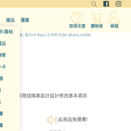
樣品
優惠
取得支援
購物車
帳號
卡/喜帖
首頁
/
所有產品
/
名片/小卡(p)
/
小卡尺寸1M
/ BUA1L10439
禮品
傳單
小卡
類
冊
選擇；利用現成精美設計設計修改基本資訊
紙
畫
此商品免運費!
畫