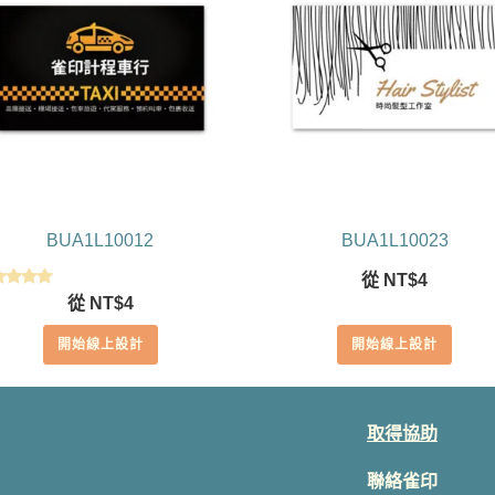
BUA1L10012
BUA1L10023
從
NT$
4
評分
從
NT$
4
5.00
滿分 5
開始線上設計
開始線上設計
取得協助
聯絡雀印