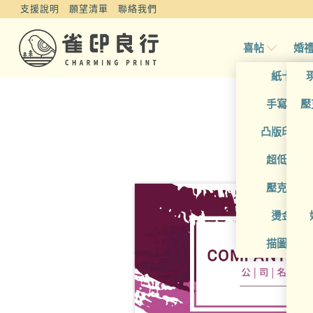
支援說明
願望清單
聯絡我們
喜帖
婚
紙卡喜
手寫風喜
壓
凸版印刷
超低價喜
壓克力喜
燙金喜
描圖紙喜