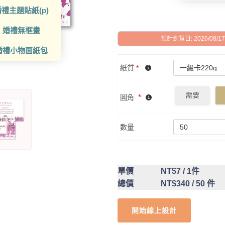
禮主題貼紙(p)
婚禮無框畫
預計到貨日: 2026/08/17 -
婚禮小物面紙包
紙質
*
需要
*
圓角
數量
單價
NT$7
/ 1件
總價
NT$340
/ 50 件
開始線上設計