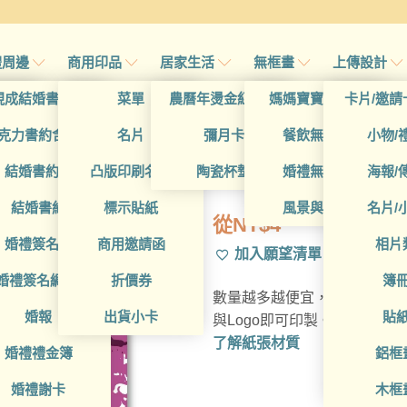
禮周邊
商用印品
居家生活
無框畫
上傳設計
帖
現成結婚書約夾
菜單
農曆年燙金紅包袋
媽媽寶寶無框畫
卡片/邀請
帖
克力書約含木座
名片
彌月卡
餐飲無框畫
小物/
BUA1L10439
喜帖
結婚書約組
凸版印刷名片
陶瓷杯墊
婚禮無框畫
海報/
帖
結婚書約
標示貼紙
風景與藝術
名片/
從
NT$
4
帖
婚禮簽名簿
商用邀請函
相片
加入願望清單
帖
婚禮簽名綢(p)
折價券
簿
數量越多越便宜，多種材質可
帖
婚報
出貨小卡
貼
與Logo即可印製。
了解紙張材質
婚禮禮金簿
鋁框
婚禮謝卡
木框