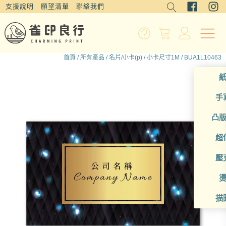
支援說明
願望清單
聯絡我們
首頁
/
所有產品
/
名片/小卡(p)
/
小卡尺寸1M
/ BUA1L10463
手
凸
超
壓
描