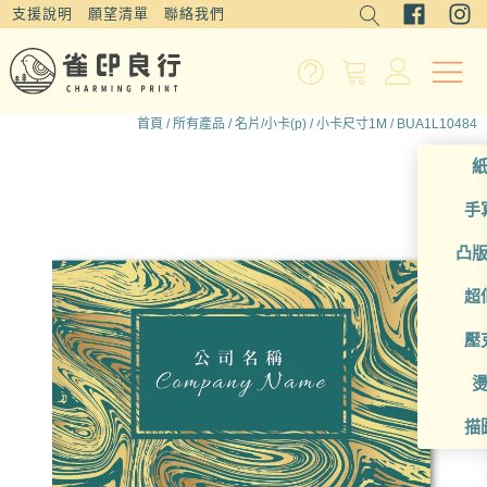
支援說明
願望清單
聯絡我們
首頁
/
所有產品
/
名片/小卡(p)
/
小卡尺寸1M
/ BUA1L10484
手
凸
超
壓
描