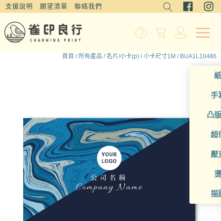
支援說明
願望清單
聯絡我們
首頁
/
所有產品
/
名片/小卡(p)
/
小卡尺寸1M
/ BUA1L10486
手
凸
超
壓
描