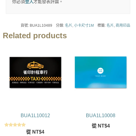
你必須
登入
才能發表評論。
貨號:
BUA1L10489
分類:
名片
,
小卡尺寸1M
標籤:
名片
,
商用印品
Related products
BUA1L10012
BUA1L10008
從
NT$
4
評分
從
NT$
4
5.00