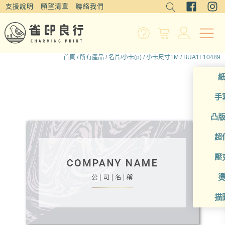
支援說明
願望清單
聯絡我們
首頁
/
所有產品
/
名片/小卡(p)
/
小卡尺寸1M
/ BUA1L10489
手
凸
超
壓
描