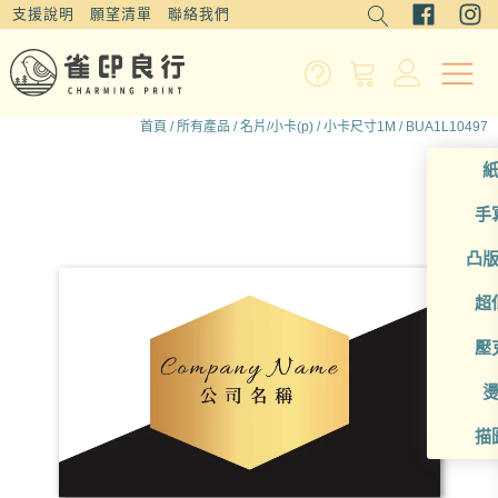
支援說明
願望清單
聯絡我們
首頁
/
所有產品
/
名片/小卡(p)
/
小卡尺寸1M
/ BUA1L10497
手
凸
超
壓
描