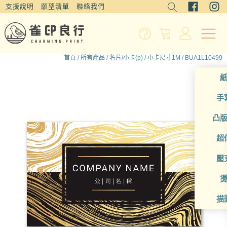
支援說明
願望清單
聯絡我們
首頁
/
所有產品
/
名片/小卡(p)
/
小卡尺寸1M
/ BUA1L10499
手
凸
超
壓
描