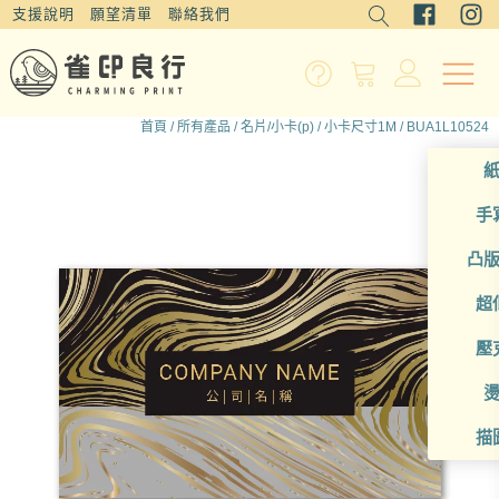
支援說明
願望清單
聯絡我們
首頁
/
所有產品
/
名片/小卡(p)
/
小卡尺寸1M
/ BUA1L10524
手
凸
超
壓
描