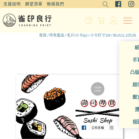
支援說明
願望清單
聯絡我們
首頁
/
所有產品
/
名片/小卡(p)
/
小卡尺寸1M
/ BUA1L10536
手
凸
超
壓
描