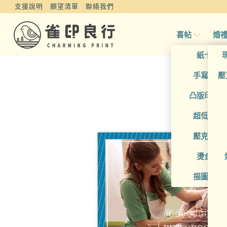
支援說明
願望清單
聯絡我們
喜帖
婚
紙卡喜
手寫風喜
壓
凸版印刷
超低價喜
壓克力喜
燙金喜
描圖紙喜