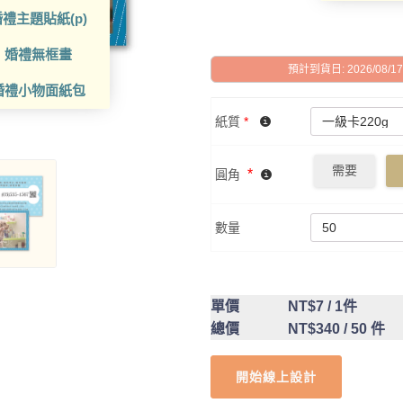
禮主題貼紙(p)
婚禮無框畫
預計到貨日: 2026/08/17 -
婚禮小物面紙包
紙質
*
需要
*
圓角
數量
單價
NT$7
/ 1件
總價
NT$340
/ 50 件
開始線上設計