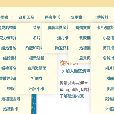
禮周邊
商用印品
居家生活
無框畫
上傳設計
帖
現成結婚書約夾
菜單
農曆年燙金紅包袋
媽媽寶寶無框畫
卡片/邀請
帖
克力書約含木座
名片
彌月卡
餐飲無框畫
小物/
BUA1L10650
喜帖
結婚書約組
凸版印刷名片
陶瓷杯墊
婚禮無框畫
海報/
帖
結婚書約
標示貼紙
風景與藝術
名片/
從
NT$
4
帖
婚禮簽名簿
商用邀請函
相片
加入願望清單
帖
婚禮簽名綢(p)
折價券
簿
數量越多越便宜，多種材質可
帖
婚報
出貨小卡
貼
與Logo即可印製。
了解紙張材質
婚禮禮金簿
鋁框
婚禮謝卡
木框