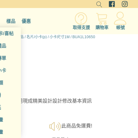
樣品
優惠
取得支援
購物車
帳號
卡/喜帖
首頁
/
所有產品
/
名片/小卡(p)
/
小卡尺寸1M
/ BUA1L10650
禮品
傳單
小卡
類
冊
選擇；利用現成精美設計設計修改基本資訊
紙
畫
此商品免運費!
畫