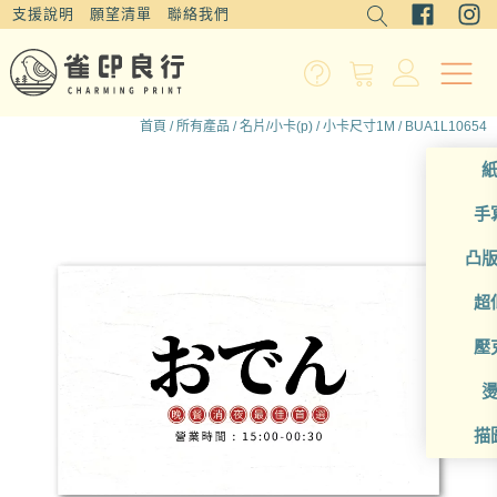
支援說明
願望清單
聯絡我們
首頁
/
所有產品
/
名片/小卡(p)
/
小卡尺寸1M
/ BUA1L10654
手
凸
超
壓
描