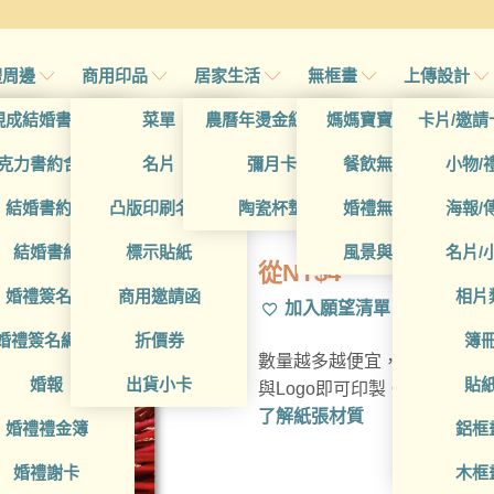
禮周邊
商用印品
居家生活
無框畫
上傳設計
帖
現成結婚書約夾
菜單
農曆年燙金紅包袋
媽媽寶寶無框畫
卡片/邀請
帖
克力書約含木座
名片
彌月卡
餐飲無框畫
小物/
BUA1L10661
喜帖
結婚書約組
凸版印刷名片
陶瓷杯墊
婚禮無框畫
海報/
帖
結婚書約
標示貼紙
風景與藝術
名片/
從
NT$
4
帖
婚禮簽名簿
商用邀請函
相片
加入願望清單
帖
婚禮簽名綢(p)
折價券
簿
數量越多越便宜，多種材質可
帖
婚報
出貨小卡
貼
與Logo即可印製。
了解紙張材質
婚禮禮金簿
鋁框
婚禮謝卡
木框