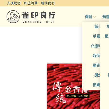
支援說明
願望清單
聯絡我們
喜帖
婚
紙卡喜
手寫風喜
壓
凸版印刷
超低價喜
壓克力喜
燙金喜
描圖紙喜