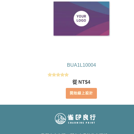
BUA1L10004
評分
從
NT$
4
5.00
滿分 5
開始線上設計