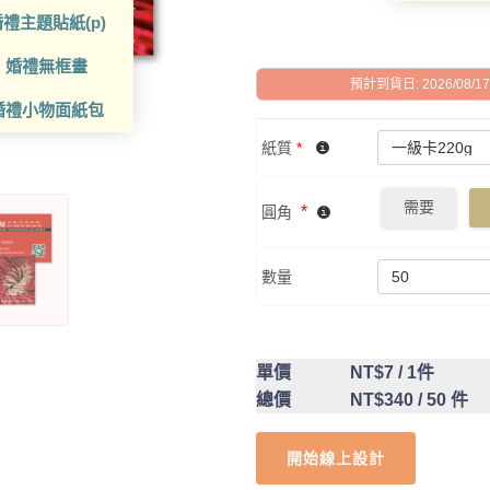
禮主題貼紙(p)
婚禮無框畫
預計到貨日: 2026/08/17 -
婚禮小物面紙包
紙質
*
需要
*
圓角
數量
單價
NT$7
/ 1件
總價
NT$340
/ 50 件
開始線上設計