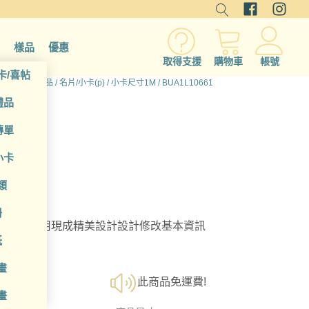
樣品
優惠
取得支援
購物車
帳號
卡/喜帖
首頁
/
所有產品
/
名片/小卡(p)
/
小卡尺寸1M
/ BUA1L10661
禮品
傳單
小卡
類
冊
選擇；利用現成精美設計設計修改基本資訊
紙
畫
此商品免運費!
畫