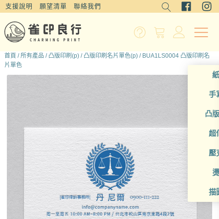
支援說明
願望清單
聯絡我們
首頁
/
所有產品
/
凸版印刷(p)
/
凸版印刷名片單色(p)
/ BUA1LS0004 凸版印刷名
片單色
手
凸
超
壓
描