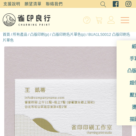
支援說明
願望清單
聯絡我們
首頁
/
所有產品
/
凸版印刷(p)
/
凸版印刷名片單色(p)
/ BUA1LS0012 凸版印刷名
片單色
手
凸
超
壓
描