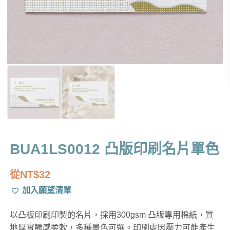
BUA1LS0012 凸版印刷名片單色
從
NT$
32
加入願望清單
以凸板印刷印製的名片，採用300gsm 凸版專用棉紙，質
地厚實觸感柔軟，多種墨色可選。印刷處因壓力可能產生