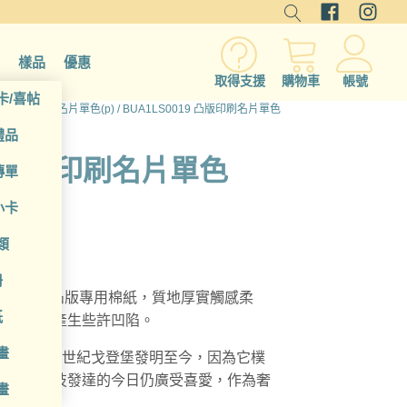
樣品
優惠
取得支援
購物車
帳號
卡/喜帖
)
/
凸版印刷名片單色(p)
/ BUA1LS0019 凸版印刷名片單色
禮品
19 凸版印刷名片單色
傳單
小卡
類
冊
00gsm 凸版專用棉紙，質地厚實觸感柔
紙
壓力可能產生些許凹陷。
畫
，從 15 世紀戈登堡發明至今，因為它樸
，即使科技發達的今日仍廣受喜愛，作為奢
畫