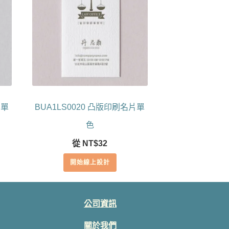
片單
BUA1LS0020 凸版印刷名片單
色
從
NT$
32
開始線上設計
公司資訊
關於我們