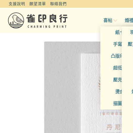
支援說明
願望清單
聯絡我們
喜帖
婚
紙卡喜
手寫風喜
壓
凸版印刷
超低價喜
壓克力喜
燙金喜
描圖紙喜