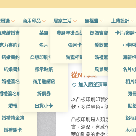
禮周邊
商用印品
居家生活
無框畫
上傳設計
帖
現成結婚書約夾
菜單
農曆年燙金紅包袋
媽媽寶寶無框畫
卡片/邀請
首頁
/
所有產品
/
凸版印刷(p
帖
克力書約含木座
名片
彌月卡
餐飲無框畫
小物/
BUA1LS00
喜帖
結婚書約組
凸版印刷名片
陶瓷杯墊
婚禮無框畫
海報/
帖
結婚書約
標示貼紙
風景與藝術
名片/
從
NT$
32
帖
婚禮簽名簿
商用邀請函
相片
加入願望清單
帖
婚禮簽名綢(p)
折價券
簿
以凸板印刷印製的名片，採用3
帖
婚報
出貨小卡
貼
軟，多種墨色可選。印刷處因
婚禮禮金簿
鋁框
凸板印刷是人類最早的印刷技術
實、溫潤，有感情的印刷呈現
婚禮謝卡
木框
華印刷品的象徵。