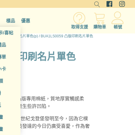
樣品
優惠
取得支援
購物車
帳號
卡/喜帖
)
/
凸版印刷名片單色(p)
/ BUA1LS0059 凸版印刷名片單色
禮品
59 凸版印刷名片單色
傳單
小卡
類
冊
00gsm 凸版專用棉紙，質地厚實觸感柔
紙
壓力可能產生些許凹陷。
畫
，從 15 世紀戈登堡發明至今，因為它樸
，即使科技發達的今日仍廣受喜愛，作為奢
畫