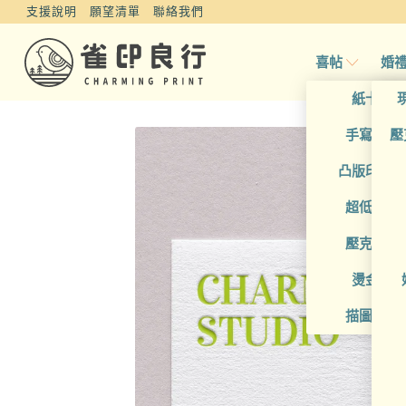
支援說明
願望清單
聯絡我們
喜帖
婚
紙卡喜
手寫風喜
壓
凸版印刷
超低價喜
壓克力喜
燙金喜
描圖紙喜