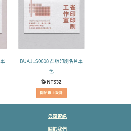
片單
BUA1LS0008 凸版印刷名片單
色
從
NT$
32
開始線上設計
公司資訊
關於我們