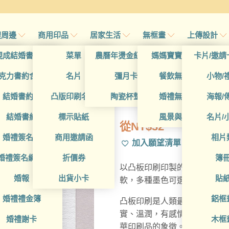
禮周邊
商用印品
居家生活
無框畫
上傳設計
帖
現成結婚書約夾
菜單
農曆年燙金紅包袋
媽媽寶寶無框畫
卡片/邀請
首頁
/
所有產品
/
凸版印刷(p
帖
克力書約含木座
名片
彌月卡
餐飲無框畫
小物/
BUA1LS00
喜帖
結婚書約組
凸版印刷名片
陶瓷杯墊
婚禮無框畫
海報/
帖
結婚書約
標示貼紙
風景與藝術
名片/
從
NT$
32
帖
婚禮簽名簿
商用邀請函
相片
加入願望清單
帖
婚禮簽名綢(p)
折價券
簿
以凸板印刷印製的名片，採用3
帖
婚報
出貨小卡
貼
軟，多種墨色可選。印刷處因
婚禮禮金簿
鋁框
凸板印刷是人類最早的印刷技術
實、溫潤，有感情的印刷呈現
婚禮謝卡
木框
華印刷品的象徵。