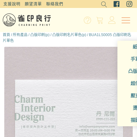
支援說明
願望清單
聯絡我們
首頁
/
所有產品
/
凸版印刷(p)
/
凸版印刷名片單色(p)
/ BUA1LS0005 凸版印刷名
片單色
手
凸
超
壓
描