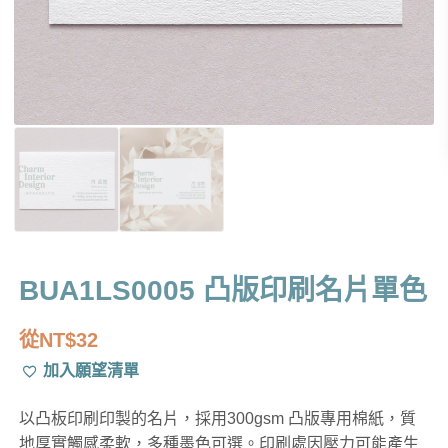
BUA1LS0005 凸版印刷名片單色
從
NT$
32
加入願望清單
以凸板印刷印製的名片，採用300gsm 凸版專用棉紙，質
地厚實觸感柔軟，多種墨色可選。印刷處因壓力可能產生