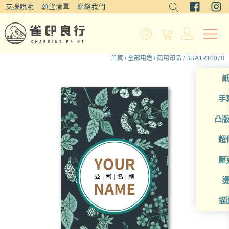
支援說明
願望清單
聯絡我們
首頁
/
全部用途
/
商用印品
/ BUA1P10078
手
凸
超
壓
描