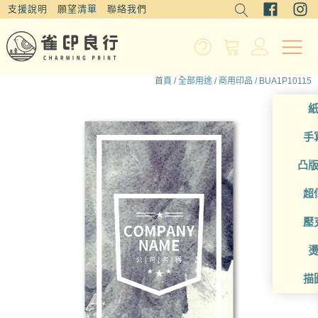
支援說明
願望清單
聯絡我們
首頁
/
全部用途
/
商用印品
/ BUA1P10115
手
凸
超
壓
描