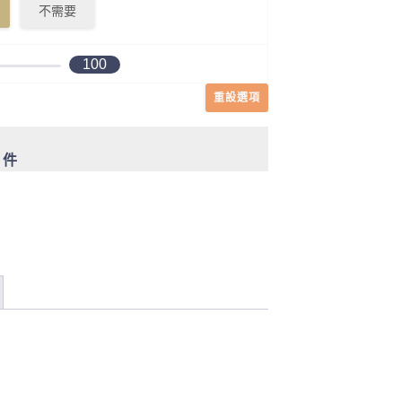
不需要
100
重設選項
0 件