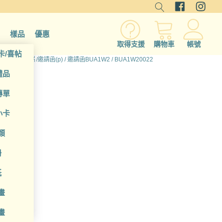
樣品
優惠
取得支援
購物車
帳號
卡/喜帖
所有產品
/
卡片/邀請函(p)
/
邀請函BUA1W2
/ BUA1W20022
禮品
傳單
小卡
類
冊
套組
紙
畫
畫
貼紙x1