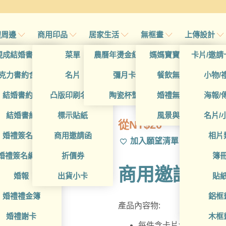
禮周邊
商用印品
居家生活
無框畫
上傳設計
帖
現成結婚書約夾
菜單
農曆年燙金紅包袋
媽媽寶寶無框畫
卡片/邀請
首頁
/
帖
克力書約含木座
名片
彌月卡
餐飲無框畫
小物/
BUA1W20022
喜帖
結婚書約組
凸版印刷名片
陶瓷杯墊
婚禮無框畫
海報/
帖
結婚書約
標示貼紙
風景與藝術
名片/
從
NT$
20
帖
婚禮簽名簿
商用邀請函
相片
加入願望清單
帖
婚禮簽名綢(p)
折價券
簿
商用邀請函
帖
婚報
出貨小卡
貼
婚禮禮金簿
鋁框
產品內容物:
婚禮謝卡
木框
每件含卡片x1，信封x1，