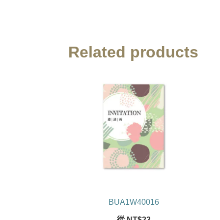
Related products
BUA1W40016
從
NT$
23