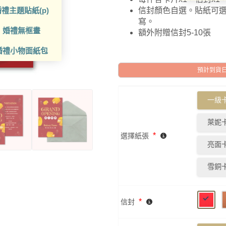
禮主題貼紙(p)
信封顏色自選。貼紙可
寫。
婚禮無框畫
額外附贈信封5-10張
婚禮小物面紙包
預計到貨日: 2
一級卡
萊妮卡
*
選擇紙張
亮面卡
雪銅卡
*
信封