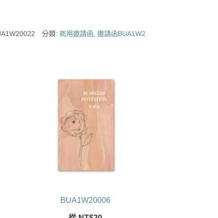
UA1W20022
分類:
商用邀請函
,
邀請函BUA1W2
BUA1W20006
從
NT$
20