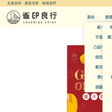
支援說明
願望清單
聯絡我們
喜帖
婚
紙卡喜
手寫風喜
壓
凸版印刷
超低價喜
壓克力喜
燙金喜
描圖紙喜