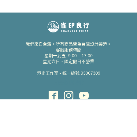
我們來自台灣，所有商品皆為台灣設計製造。
客服服務時間
星期一到五: 9:00 – 17:00
星期六日、國定假日不營業
澄米工作室 - 統一編號 93067309
貝絲愛設計喜帖
取得協助
聯絡雀印
我的帳號
查詢訂單
常見問題 FAQ
支援說明