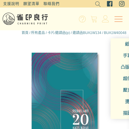
支援說明
願望清單
聯絡我們
首頁
/
所有產品
/
卡片/邀請函(p)
/
邀請函BUA1W134
/ BUA1W40048
手
凸
超
壓
描