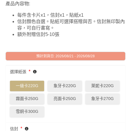
產品內容物:
每件含卡片x1，信封x1，貼紙x1
信封顏色自選。貼紙可選擇搭贈與否。信封無印製內
容，可自行書寫。
額外附贈信封5-10張
預計到貨日: 2026/08/21 - 2026/08/28
*
選擇紙張
一級卡220G
象牙卡220G
萊妮卡220G
霧面卡250G
亮面卡250G
象牙卡270G
雪銅卡300G
*
信封