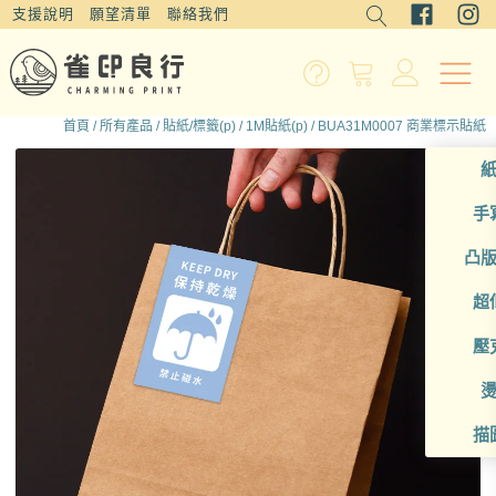
支援說明
願望清單
聯絡我們
首頁
/
所有產品
/
貼紙/標籤(p)
/
1M貼紙(p)
/ BUA31M0007 商業標示貼紙
手
凸
超
壓
描