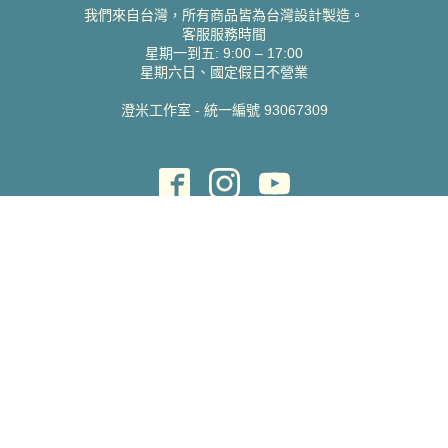
我們來自台灣，所有商品皆為台灣設計製造。
客服服務時間
星期一到五: 9:00 – 17:00
星期六日、國定假日不營業
澄米工作室 - 統一編號 93067309
貝絲愛設計喜帖
取得協助
聯絡雀印
我的帳號
查詢訂單
常見問題 FAQ
支援說明
公司資訊
關於我們
隱私權政策
服務條款
蝦皮賣場
Pinkoi 賣場
版權所有 Copyright ©
2026
Charming Print Ltd., all rights reserved.