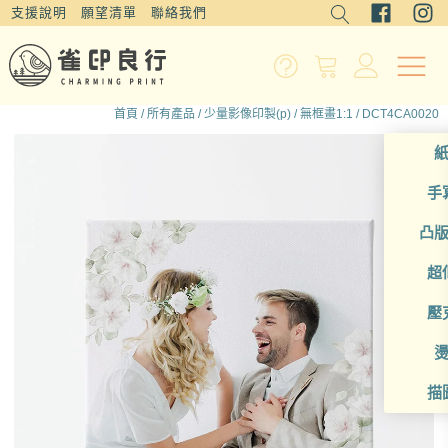
支援說明
願望清單
聯絡我們
首頁
/
所有產品
/
少量影像印製(p)
/
無框畫1:1
/ DCT4CA0020
手
凸
超
壓
描