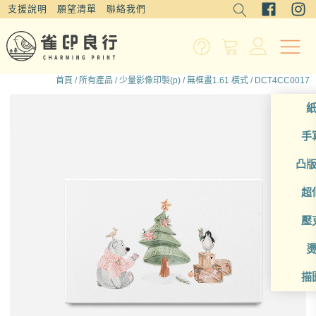
支援說明
願望清單
聯絡我們
首頁
/
所有產品
/
少量影像印製(p)
/
無框畫1.61 橫式
/ DCT4CC0017
手
凸
超
壓
描