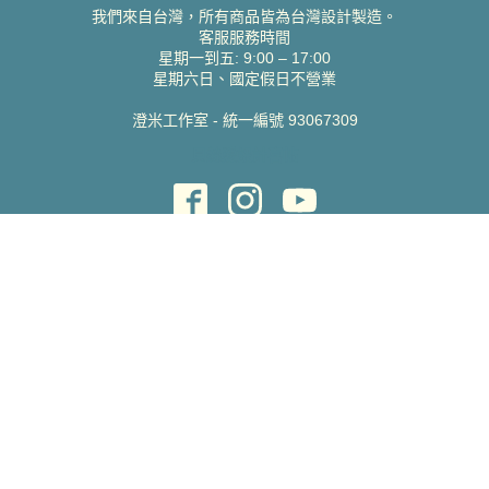
我們來自台灣，所有商品皆為台灣設計製造。
客服服務時間
星期一到五: 9:00 – 17:00
星期六日、國定假日不營業
澄米工作室 - 統一編號 93067309
貝絲愛設計喜帖
取得協助
聯絡雀印
我的帳號
查詢訂單
常見問題 FAQ
支援說明
公司資訊
關於我們
隱私權政策
服務條款
蝦皮賣場
Pinkoi 賣場
版權所有 Copyright ©
2026
Charming Print Ltd., all rights reserved.