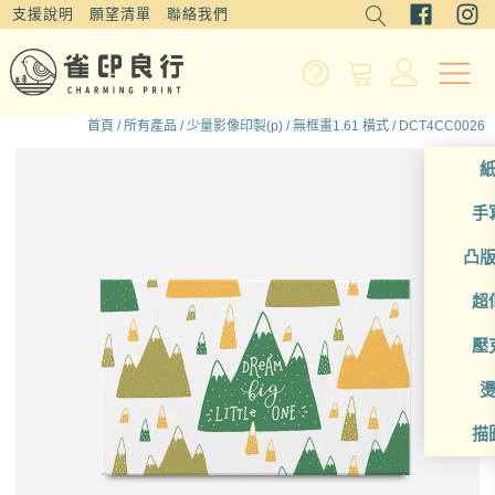
支援說明
願望清單
聯絡我們
首頁
/
所有產品
/
少量影像印製(p)
/
無框畫1.61 橫式
/ DCT4CC0026
手
凸
超
壓
描