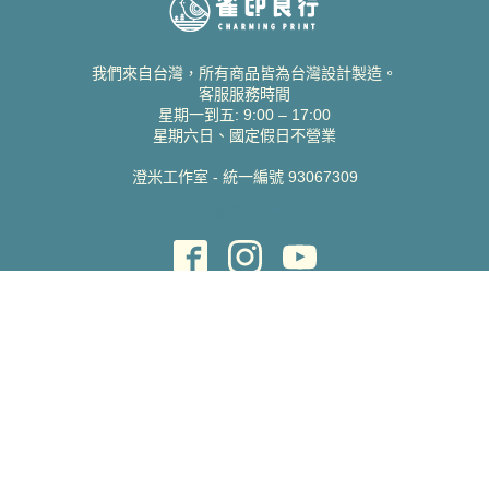
我們來自台灣，所有商品皆為台灣設計製造。
客服服務時間
星期一到五: 9:00 – 17:00
星期六日、國定假日不營業
澄米工作室 - 統一編號 93067309
貝絲愛設計喜帖
取得協助
聯絡雀印
我的帳號
查詢訂單
常見問題 FAQ
支援說明
公司資訊
關於我們
隱私權政策
服務條款
蝦皮賣場