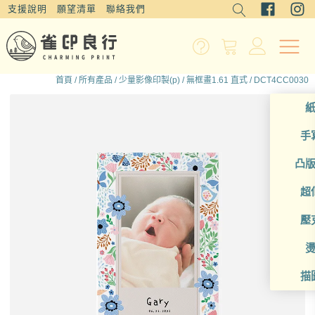
支援說明
願望清單
聯絡我們
首頁
/
所有產品
/
少量影像印製(p)
/
無框畫1.61 直式
/ DCT4CC0030
手
凸
超
壓
描