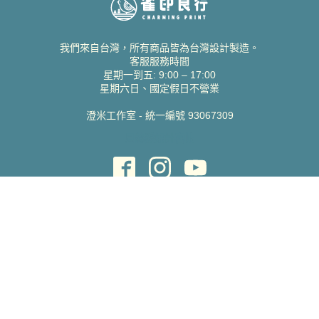
我們來自台灣，所有商品皆為台灣設計製造。
客服服務時間
星期一到五: 9:00 – 17:00
星期六日、國定假日不營業
澄米工作室 - 統一編號 93067309
貝絲愛設計喜帖
取得協助
聯絡雀印
我的帳號
查詢訂單
常見問題 FAQ
支援說明
公司資訊
關於我們
隱私權政策
服務條款
蝦皮賣場