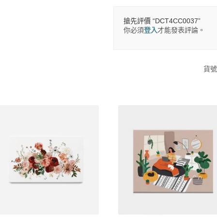
搶先評價 “DCT4CC0037”
你必須
登入
才能發表評論。
貨號