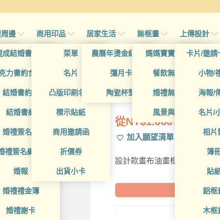
禮周邊
商用印品
居家生活
無框畫
上傳設計
帖
現成結婚書約夾
菜單
農曆年燙金紅包袋
媽媽寶寶無框畫
卡片/邀請
首頁
/
所
帖
克力書約含木座
名片
彌月卡
餐飲無框畫
小物/
DCT4CC0037
喜帖
結婚書約組
凸版印刷名片
陶瓷杯墊
婚禮無框畫
海報/
帖
結婚書約
標示貼紙
風景與藝術
名片/
從
NT$
1.060
帖
婚禮簽名簿
商用邀請函
相片
加入願望清單
帖
婚禮簽名綢(p)
折價券
簿
設計款畫布油畫框，可進一步
帖
婚報
出貨小卡
貼
婚禮禮金簿
鋁框
預計到貨日: 2
婚禮謝卡
木框
35X2