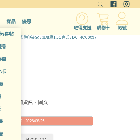
樣品
優惠
取得支援
購物車
帳號
卡/喜帖
有產品
/
少量影像印製(p)
/
無框畫1.61 直式
/ DCT4CC0037
禮品
傳單
小卡
類
冊
編輯或增加資訊、圖文
紙
畫
026/08/19 - 2026/08/25
畫
2 CM
50X31 CM