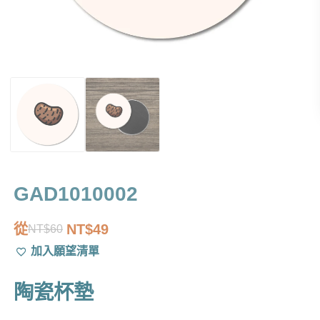
GAD1010002
從
NT$
49
NT$
60
原
目
加入願望清單
始
前
價
價
陶瓷杯墊
格：
格：
NT$60。
NT$49。