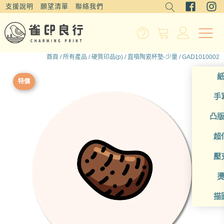
支援說明
願望清單
聯絡我們
首頁
/
所有產品
/
硬質印品(p)
/
直噴陶瓷杯墊-少量
/ GAD1010002
特價
手
凸
超
壓
描