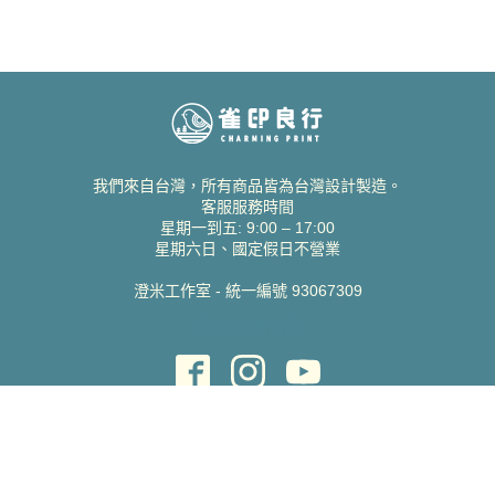
我們來自台灣，所有商品皆為台灣設計製造。
客服服務時間
星期一到五: 9:00 – 17:00
星期六日、國定假日不營業
澄米工作室 - 統一編號 93067309
貝絲愛設計喜帖
取得協助
聯絡雀印
我的帳號
查詢訂單
常見問題 FAQ
支援說明