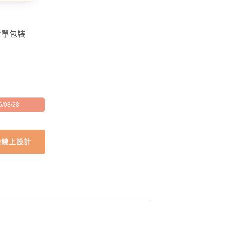
盒單包裝
/08/28
始線上設計