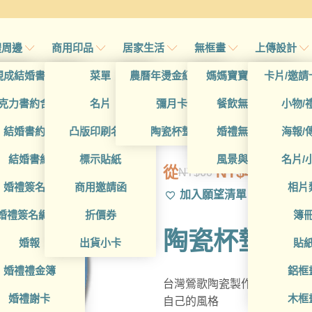
禮周邊
商用印品
居家生活
無框畫
上傳設計
帖
現成結婚書約夾
菜單
農曆年燙金紅包袋
媽媽寶寶無框畫
卡片/邀請
首頁
/
帖
克力書約含木座
名片
彌月卡
餐飲無框畫
小物/
GAD1010024
喜帖
結婚書約組
凸版印刷名片
陶瓷杯墊
婚禮無框畫
海報/
帖
結婚書約
標示貼紙
風景與藝術
名片/
從
NT$
49
NT$
60
原
目
帖
婚禮簽名簿
商用邀請函
相片
加入願望清單
始
前
帖
婚禮簽名綢(p)
折價券
簿
價
價
陶瓷杯墊
格：
格：
帖
婚報
出貨小卡
貼
NT$60。
NT$49。
婚禮禮金簿
鋁框
台灣鶯歌陶瓷製作的設計款陶
婚禮謝卡
木框
自己的風格