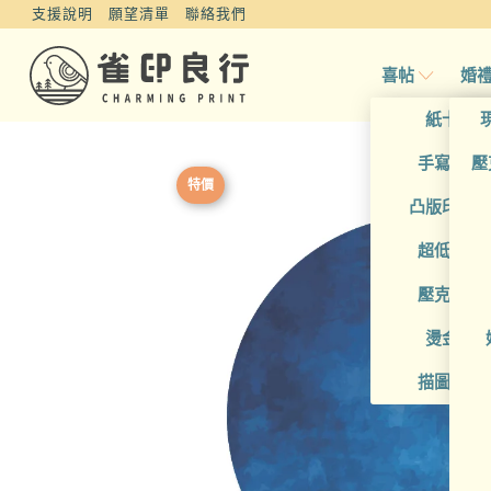
支援說明
願望清單
聯絡我們
喜帖
婚
紙卡喜
手寫風喜
壓
特價
凸版印刷
超低價喜
壓克力喜
燙金喜
描圖紙喜