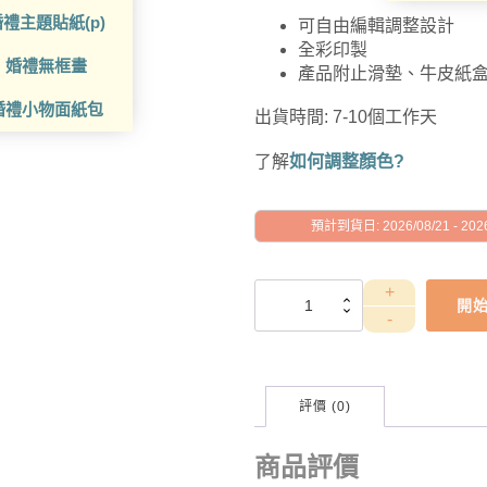
禮主題貼紙(p)
可自由編輯調整設計
全彩印製
婚禮無框畫
產品附止滑墊、牛皮紙
婚禮小物面紙包
出貨時間: 7-10個工作天
了解
如何調整顏色?
預計到貨日: 2026/08/21 - 2026
GAD1010024
開
數
量
評價 (0)
商品評價