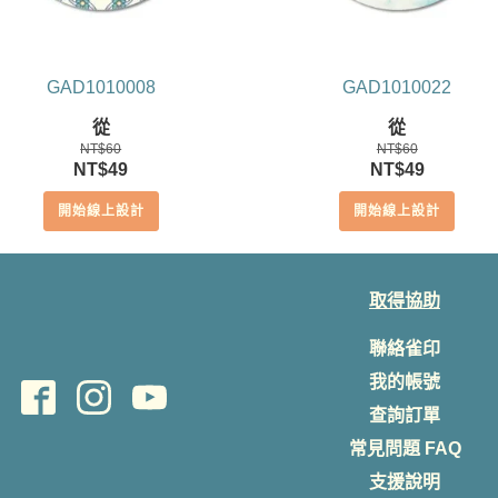
GAD1010008
GAD1010022
從
從
NT$
60
NT$
60
原
目
原
目
NT$
49
NT$
49
始
前
始
前
開始線上設計
開始線上設計
價
價
價
價
格：
格：
格：
格：
NT$60。
NT$49。
NT$60。
NT$49。
取得協助
聯絡雀印
我的帳號
查詢訂單
常見問題 FAQ
支援說明