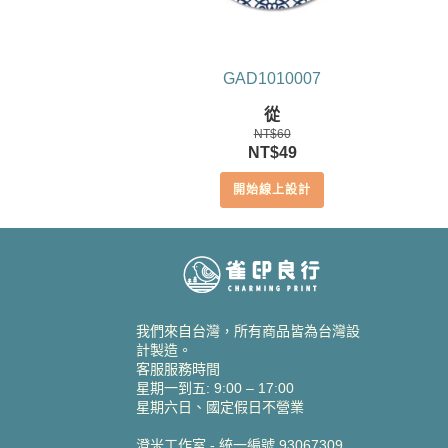
GAD1010007
從
NT$
60
原
目
NT$
49
始
前
開始線上設計
價
價
格：
格：
NT$60。
NT$49。
我們來自台灣，所有商品皆為台灣設
計製造。
客服服務時間
星期一到五: 9:00 – 17:00
星期六日、國定假日不營業
澄米工作室 - 統一編號 93067309