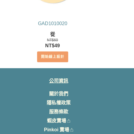
GAD1010020
從
NT$
60
原
目
NT$
49
始
前
開始線上設計
價
價
格：
格：
NT$60。
NT$49。
公司資訊
關於我們
隱私權政策
服務條款
蝦皮賣場
Pinkoi 賣場