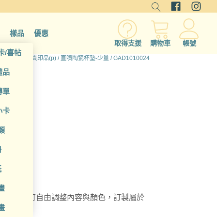
樣品
優惠
取得支援
購物車
帳號
卡/喜帖
所有產品
/
硬質印品(p)
/
直噴陶瓷杯墊-少量
/ GAD1010024
禮品
傳單
小卡
類
冊
紙
畫
瓷杯墊，可自由調整內容與顏色，訂製屬於
畫