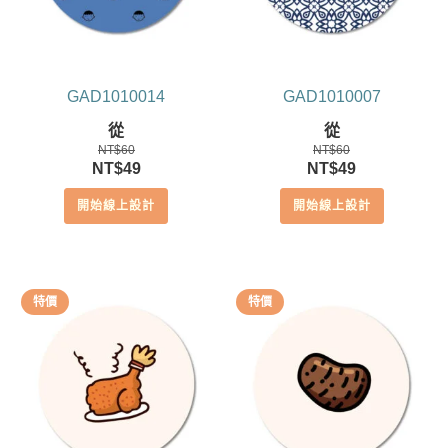
GAD1010014
GAD1010007
從
從
NT$
60
NT$
60
原
目
原
目
NT$
49
NT$
49
始
前
始
前
開始線上設計
開始線上設計
價
價
價
價
格：
格：
格：
格：
NT$60。
NT$49。
NT$60。
NT$49。
特價
特價