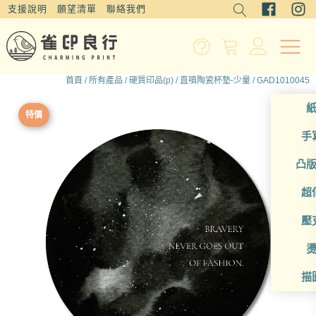
支援說明
願望清單
聯絡我們
首頁
/
所有產品
/
硬質印品(p)
/
直噴陶瓷杯墊-少量
/ GAD1010045
特價
手
凸
超
壓
描