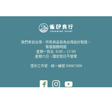
我們來自台灣，所有商品皆為台灣設計製造。
客服服務時間
星期一到五: 9:00 – 17:00
星期六日、國定假日不營業
澄米工作室 - 統一編號 93067309
貝絲愛設計喜帖
取得協助
聯絡雀印
我的帳號
查詢訂單
常見問題 FAQ
支援說明