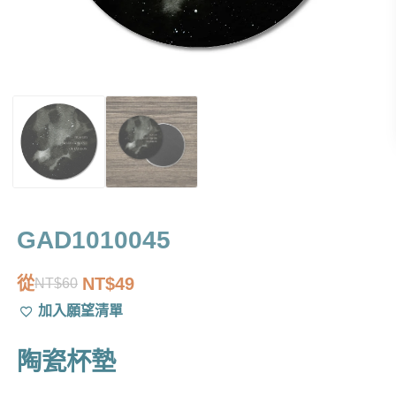
GAD1010045
從
NT$
49
NT$
60
原
目
加入願望清單
始
前
價
價
陶瓷杯墊
格：
格：
NT$60。
NT$49。