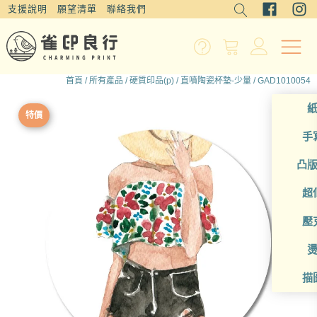
支援說明
願望清單
聯絡我們
首頁
/
所有產品
/
硬質印品(p)
/
直噴陶瓷杯墊-少量
/ GAD1010054
特價
手
凸
超
壓
描