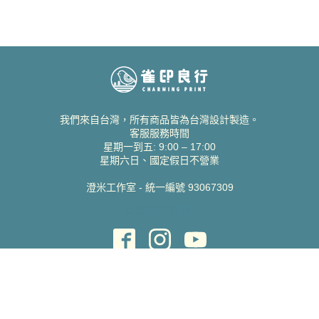
我們來自台灣，所有商品皆為台灣設計製造。
客服服務時間
星期一到五: 9:00 – 17:00
星期六日、國定假日不營業
澄米工作室 - 統一編號 93067309
貝絲愛設計喜帖
取得協助
聯絡雀印
我的帳號
查詢訂單
常見問題 FAQ
支援說明