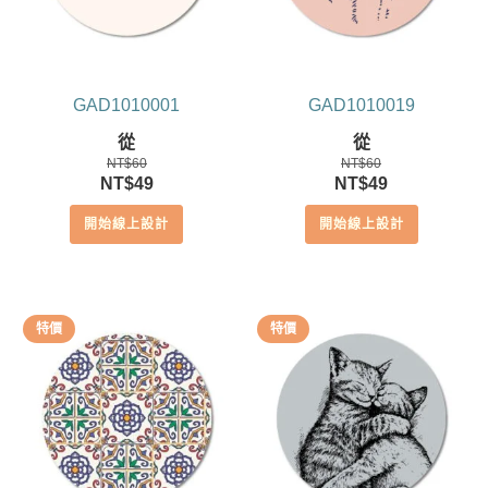
GAD1010001
GAD1010019
從
從
NT$
60
NT$
60
原
目
原
目
NT$
49
NT$
49
始
前
始
前
開始線上設計
開始線上設計
價
價
價
價
格：
格：
格：
格：
NT$60。
NT$49。
NT$60。
NT$49。
特價
特價