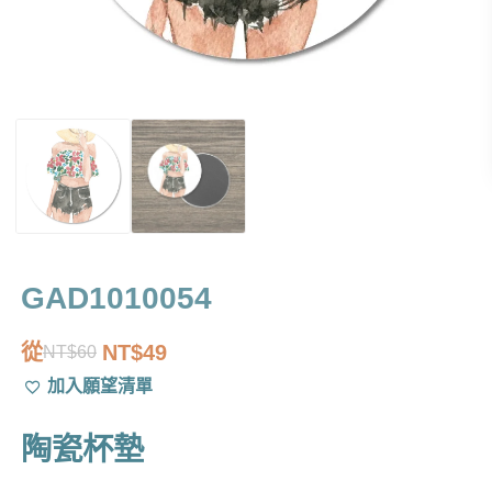
GAD1010054
從
NT$
49
NT$
60
原
目
加入願望清單
始
前
價
價
陶瓷杯墊
格：
格：
NT$60。
NT$49。