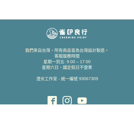
我們來自台灣，所有商品皆為台灣設計製造。
客服服務時間
星期一到五: 9:00 – 17:00
星期六日、國定假日不營業
澄米工作室 - 統一編號 93067309
貝絲愛設計喜帖
取得協助
聯絡雀印
我的帳號
查詢訂單
常見問題 FAQ
支援說明