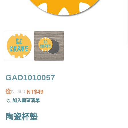
GAD1010057
從
NT$
49
NT$
60
原
目
加入願望清單
始
前
價
價
陶瓷杯墊
格：
格：
NT$60。
NT$49。