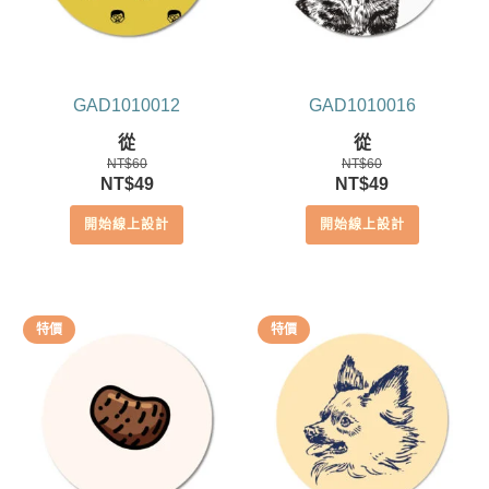
GAD1010012
GAD1010016
從
從
NT$
60
NT$
60
原
目
原
目
NT$
49
NT$
49
始
前
始
前
開始線上設計
開始線上設計
價
價
價
價
格：
格：
格：
格：
NT$60。
NT$49。
NT$60。
NT$49。
特價
特價