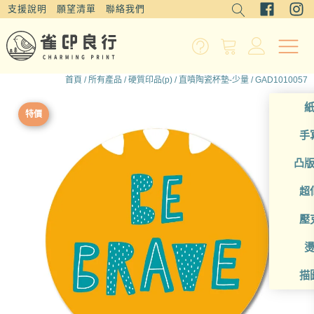
支援說明
願望清單
聯絡我們
首頁
/
所有產品
/
硬質印品(p)
/
直噴陶瓷杯墊-少量
/ GAD1010057
特價
手
凸
超
壓
描